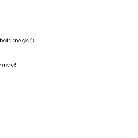
elle énergie :))
e merci!